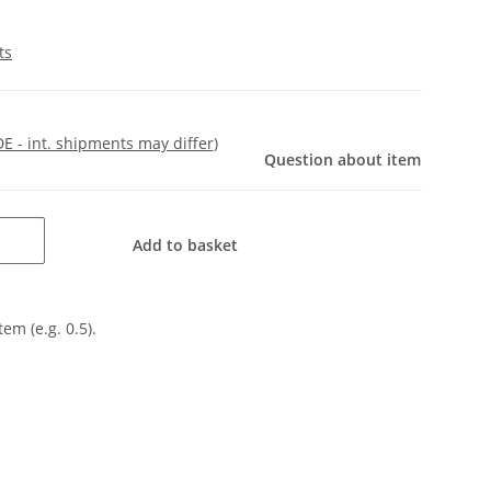
ts
DE - int. shipments may differ)
Question about item
Add to basket
tem (e.g. 0.5).