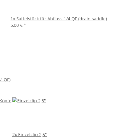
1x
Sattelstück für Abfluss 1/4 QF (drain saddle)
5,00 €
*
4" QF)
2x
Einzelclip 2,5"