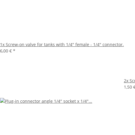
1x
Screw-on valve for tanks with 1/4" female - 1/4" connector.
6,00 €
*
2x
Sc
1,50 