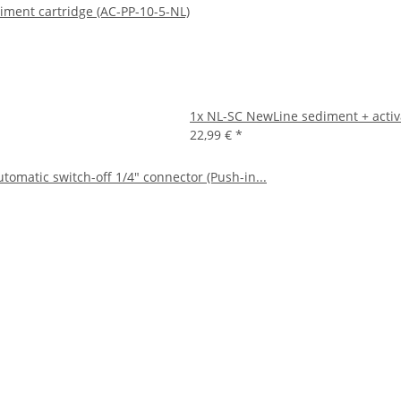
ment cartridge (AC-PP-10-5-NL)
1x
NL-SC NewLine sediment + activ
22,99 €
*