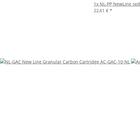
1x
NL-PP NewLine sedi
22,61 €
*