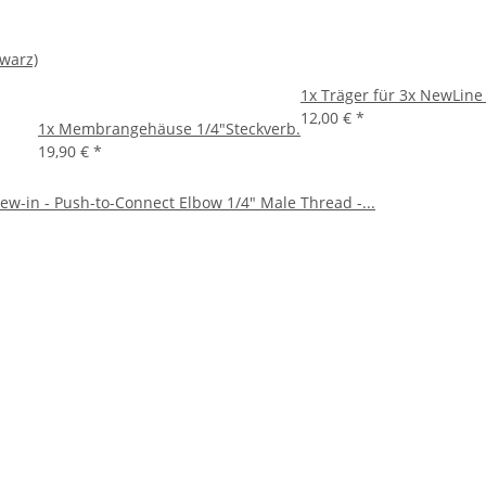
hwarz)
1x
Träger für 3x NewLine
12,00 €
*
1x
Membrangehäuse 1/4"Steckverb.
19,90 €
*