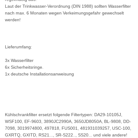
Laut der Trinkwasser-Verordnung (DIN 1988) sollten Wasserfilter
nach max. 6 Monaten wegen Verkeimungsgefahr gewechselt
werden!
Lieferumfang:
3x Wasserfilter
6x Sicherheitsringe.
1x deutsche Installationsanweisung
Kühlschrankfilter ersetzt folgende Filtertypen: DA29-10105J,
WSF100, EF-9603, 3890JC2990A, 3650JD8050A, BL-9808, DD-
7098, 3019974800, 497818, FUS001, 481931039257, USC-100,
GXRTQ, GXITD, RS21..., SR-S222.., SS20... und viele andere!