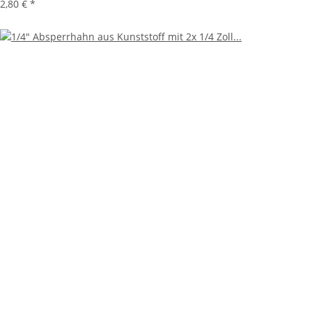
2,80 €
*