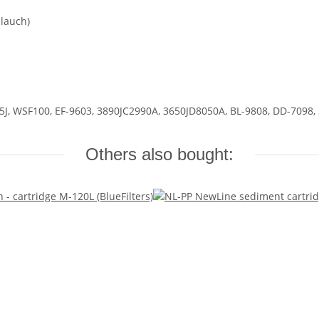
hlauch)
105J, WSF100, EF-9603, 3890JC2990A, 3650JD8050A, BL-9808, DD-7098
Others also bought: