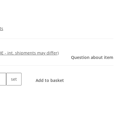
ts
DE - int. shipments may differ)
Question about item
set
Add to basket