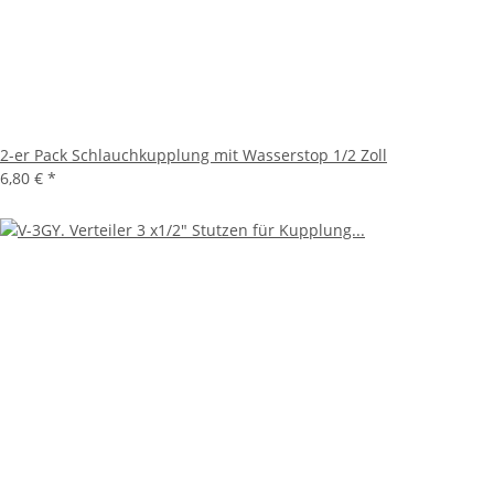
2-er Pack Schlauchkupplung mit Wasserstop 1/2 Zoll
6,80 €
*